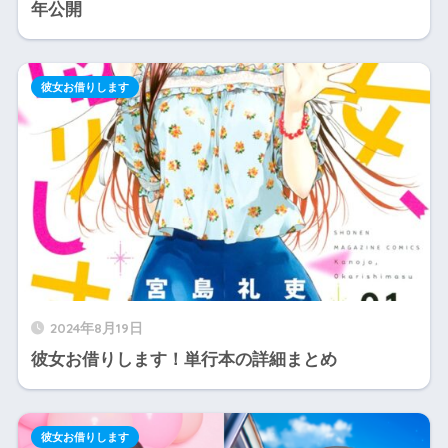
年公開
彼女お借りします
2024年8月19日
彼女お借りします！単行本の詳細まとめ
彼女お借りします