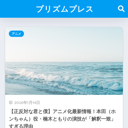
プリズムプレス
アニメ
2026年1月14日
【正反対な君と僕】アニメ化最新情報！本田（ホ
ンちゃん）役・楠木ともりの演技が「解釈一致」
すぎる理由