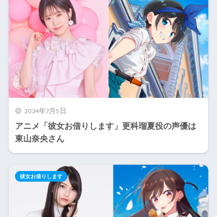
2024年7月5日
アニメ「彼女お借りします」更科瑠夏役の声優は
東山奈央さん
彼女お借りします