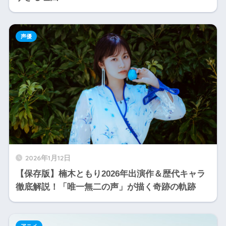
声優
2026年1月12日
【保存版】楠木ともり2026年出演作＆歴代キャラ
徹底解説！「唯一無二の声」が描く奇跡の軌跡
アニメ