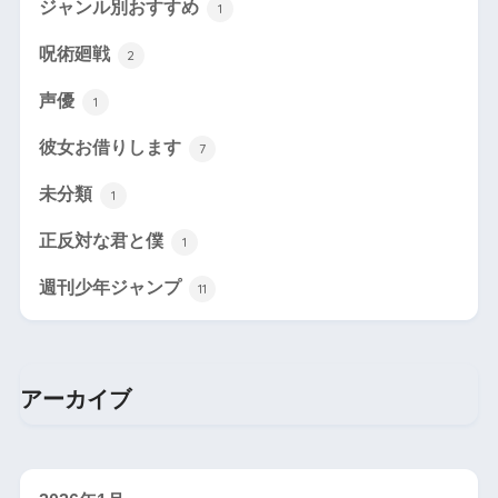
ジャンル別おすすめ
1
呪術廻戦
2
声優
1
彼女お借りします
7
未分類
1
正反対な君と僕
1
週刊少年ジャンプ
11
アーカイブ